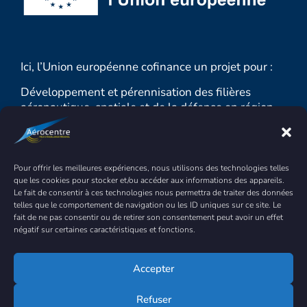
Ici, l’Union européenne cofinance un projet pour :
Développement et pérennisation des filières
aéronautique, spatiale et de la défense en région
Centre-Val de Loire 2023-2025
MONTANT TOTAL : 1 549 944.58 € sur 3 ans
Pour offrir les meilleures expériences, nous utilisons des technologies telles
DONT FEDER : 410 580.32 €
que les cookies pour stocker et/ou accéder aux informations des appareils.
Le fait de consentir à ces technologies nous permettra de traiter des données
Objectif : renforcer la croissance durable et la
telles que le comportement de navigation ou les ID uniques sur ce site. Le
compétitivité des PME et la création d’emplois
fait de ne pas consentir ou de retirer son consentement peut avoir un effet
dans les PME, y compris par des investissements
négatif sur certaines caractéristiques et fonctions.
productifs.
Accepter
Refuser