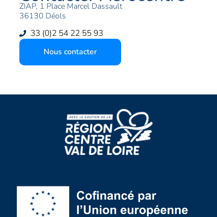
ZIAP, 1 Place Marcel Dassault
36130 Déols
33 (0)2 54 22 55 93
Nous contacter