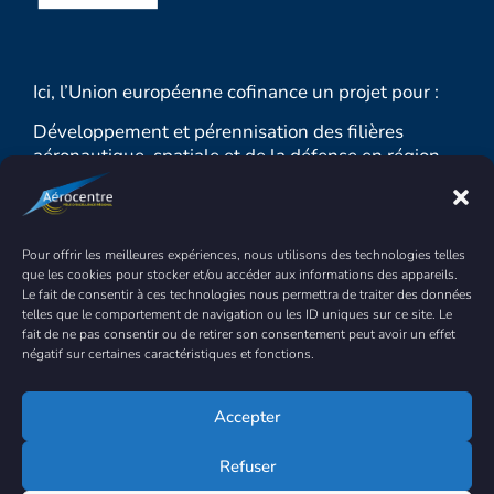
Ici, l’Union européenne cofinance un projet pour :
Développement et pérennisation des filières
aéronautique, spatiale et de la défense en région
Centre-Val de Loire 2023-2025
MONTANT TOTAL : 1 549 944.58 € sur 3 ans
Pour offrir les meilleures expériences, nous utilisons des technologies telles
DONT FEDER : 410 580.32 €
que les cookies pour stocker et/ou accéder aux informations des appareils.
Le fait de consentir à ces technologies nous permettra de traiter des données
Objectif : renforcer la croissance durable et la
telles que le comportement de navigation ou les ID uniques sur ce site. Le
compétitivité des PME et la création d’emplois
fait de ne pas consentir ou de retirer son consentement peut avoir un effet
dans les PME, y compris par des investissements
négatif sur certaines caractéristiques et fonctions.
productifs.
Accepter
Refuser
Tous droits réservés © 2025