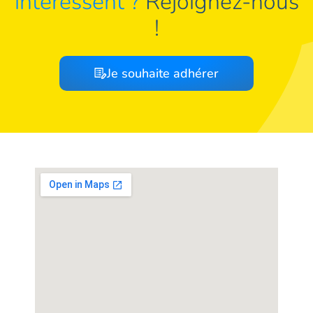
intéressent ?
Rejoignez-nous
!
Je souhaite adhérer