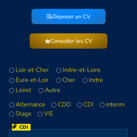
Déposer un CV
Consulter les CV
Loir-et-Cher
Indre-et-Loire
Eure-et-Loir
Cher
Indre
Loiret
Autre
Alternance
CDD
CDI
interim
Stage
VIE
CDI