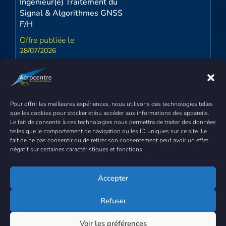
Ingénieur(e) Traitement du
Signal & Algorithmes GNSS
F/H
28/07/2026
CDI
Pour offrir les meilleures expériences, nous utilisons des technologies telles
MBDA France
que les cookies pour stocker et/ou accéder aux informations des appareils.
Le fait de consentir à ces technologies nous permettra de traiter des données
Business Manager programme
telles que le comportement de navigation ou les ID uniques sur ce site. Le
F/H
fait de ne pas consentir ou de retirer son consentement peut avoir un effet
négatif sur certaines caractéristiques et fonctions.
28/07/2026
Accepter
Refuser
CDI
Voir les préférences