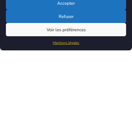
Accepter
Refuser
Voir les préférences
Mentions légales
Contacter Aérocentre
ZIAP, 1 Place Marcel Dassault
36130 Déols
Téléphone : +33(0)2 54 22 55 93