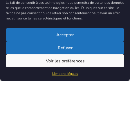
!
Le fait de consentir à ces technologies nous permettra de traiter des données
telles que le comportement de navigation ou les ID uniques sur ce site. Le
fait de ne pas consentir ou de retirer son consentement peut avoir un effet
négatif sur certaines caractéristiques et fonctions.
Je souhaite adhérer
Accepter
Bénéficiez de -50% lors de la première année
Refuser
Voir les préférences
Mentions légales