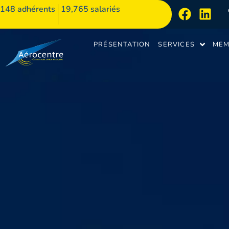
148
adhérents
19,765 salariés
PRÉSENTATION
SERVICES
MEM