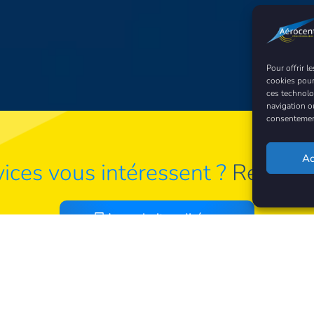
Pour offrir l
cookies pour
ces technolo
navigation ou
consentement 
Ac
ices vous intéressent ?
Rejoign
Je souhaite adhérer
Bénéficiez de -50% lors de la première année