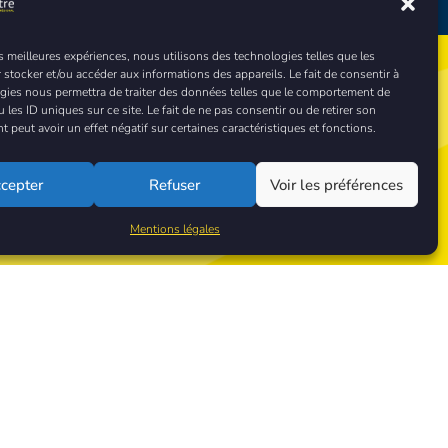
es meilleures expériences, nous utilisons des technologies telles que les
 stocker et/ou accéder aux informations des appareils. Le fait de consentir à
gies nous permettra de traiter des données telles que le comportement de
 les ID uniques sur ce site. Le fait de ne pas consentir ou de retirer son
ez-nous !
peut avoir un effet négatif sur certaines caractéristiques et fonctions.
cepter
Refuser
Voir les préférences
Mentions légales