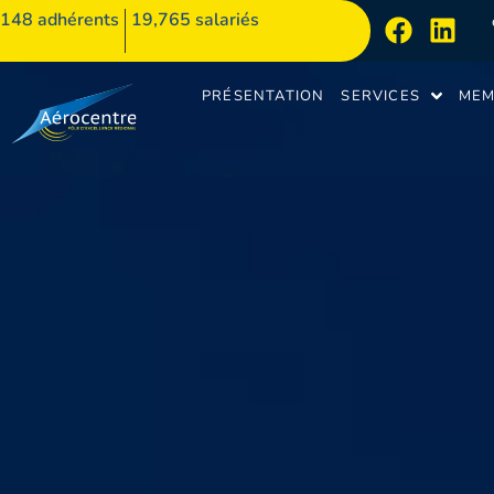
148
adhérents
19,765 salariés
PRÉSENTATION
SERVICES
MEM