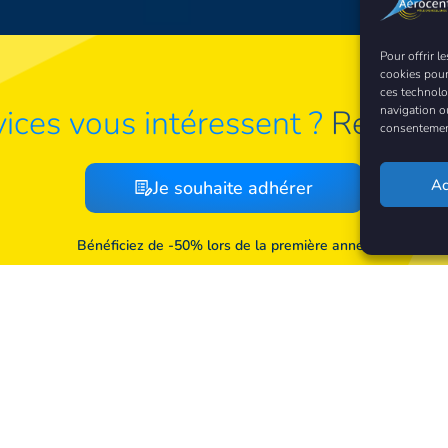
Pour offrir l
cookies pour
ces technolo
navigation ou
ices vous intéressent ?
Rejoign
consentement 
Ac
Je souhaite adhérer
Bénéficiez de -50% lors de la première année