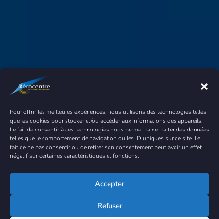
Nos services vous
Pour offrir les meilleures expériences, nous utilisons des technologies telles
que les cookies pour stocker et/ou accéder aux informations des appareils.
intéressent ?
Rejoignez-nous
Le fait de consentir à ces technologies nous permettra de traiter des données
telles que le comportement de navigation ou les ID uniques sur ce site. Le
!
fait de ne pas consentir ou de retirer son consentement peut avoir un effet
négatif sur certaines caractéristiques et fonctions.
Je souhaite adhérer
Accepter
Refuser
Bénéficiez de -50% lors de la première année