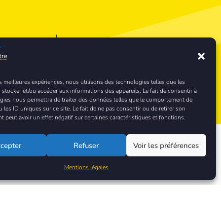
ez-nous !
es meilleures expériences, nous utilisons des technologies telles que les
 stocker et/ou accéder aux informations des appareils. Le fait de consentir à
gies nous permettra de traiter des données telles que le comportement de
 les ID uniques sur ce site. Le fait de ne pas consentir ou de retirer son
peut avoir un effet négatif sur certaines caractéristiques et fonctions.
cepter
Refuser
Voir les préférences
érocentre
Mentions légales
ult
3