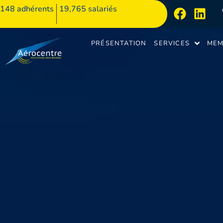
148
adhérents
19,765 salariés
PRÉSENTATION
SERVICES
MEM