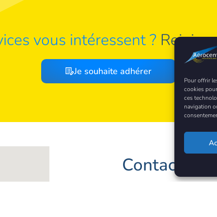
ices vous intéressent ?
Rejoign
Je souhaite adhérer
Pour offrir l
cookies pour
ces technolo
navigation ou
consentement 
Ac
Contacter A
ZIAP, 1 Place Marcel Dassa
36130 Déols
Téléphone : 02 54 22 55 9