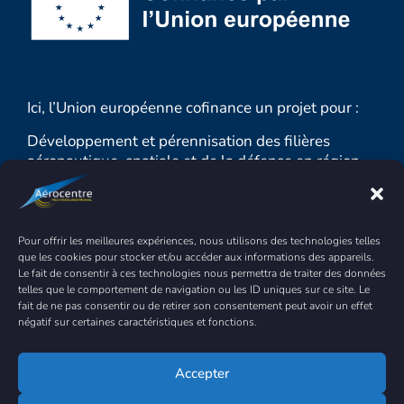
Ici, l’Union européenne cofinance un projet pour :
Développement et pérennisation des filières
aéronautique, spatiale et de la défense en région
Centre-Val de Loire 2023-2025
MONTANT TOTAL : 1 549 944.58 € sur 3 ans
Pour offrir les meilleures expériences, nous utilisons des technologies telles
DONT FEDER : 410 580.32 €
que les cookies pour stocker et/ou accéder aux informations des appareils.
Le fait de consentir à ces technologies nous permettra de traiter des données
Objectif : renforcer la croissance durable et la
telles que le comportement de navigation ou les ID uniques sur ce site. Le
compétitivité des PME et la création d’emplois
fait de ne pas consentir ou de retirer son consentement peut avoir un effet
dans les PME, y compris par des investissements
négatif sur certaines caractéristiques et fonctions.
productifs.
Accepter