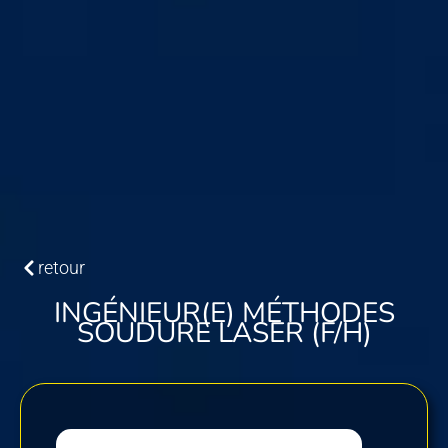
retour
INGÉNIEUR(E) MÉTHODES
SOUDURE LASER (F/H)