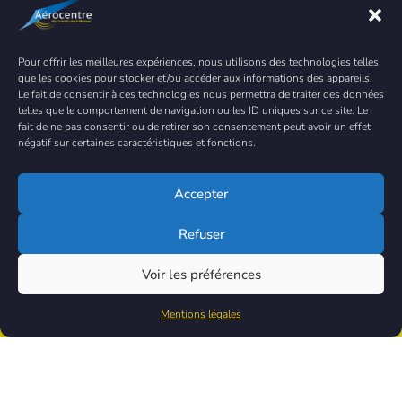
Pour offrir les meilleures expériences, nous utilisons des technologies telles
que les cookies pour stocker et/ou accéder aux informations des appareils.
Le fait de consentir à ces technologies nous permettra de traiter des données
telles que le comportement de navigation ou les ID uniques sur ce site. Le
fait de ne pas consentir ou de retirer son consentement peut avoir un effet
négatif sur certaines caractéristiques et fonctions.
Nos services vous
Accepter
intéressent ?
Rejoignez-nous
!
Refuser
Voir les préférences
Je souhaite adhérer
Mentions légales
Bénéficiez de -50% lors de la première année