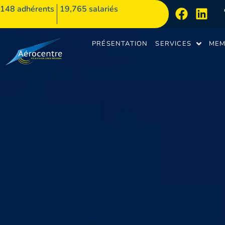
148
adhérents
19,765 salariés
PRÉSENTATION
SERVICES
MEM