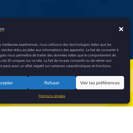
es meilleures expériences, nous utilisons des technologies telles que les
 stocker et/ou accéder aux informations des appareils. Le fait de consentir à
gies nous permettra de traiter des données telles que le comportement de
 les ID uniques sur ce site. Le fait de ne pas consentir ou de retirer son
peut avoir un effet négatif sur certaines caractéristiques et fonctions.
ez-nous !
cepter
Refuser
Voir les préférences
Mentions légales