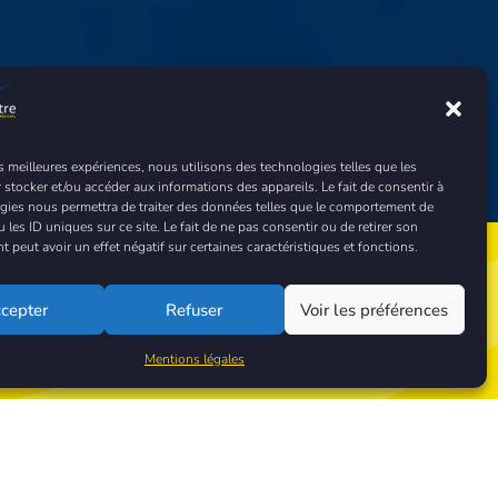
es meilleures expériences, nous utilisons des technologies telles que les
 stocker et/ou accéder aux informations des appareils. Le fait de consentir à
gies nous permettra de traiter des données telles que le comportement de
 les ID uniques sur ce site. Le fait de ne pas consentir ou de retirer son
peut avoir un effet négatif sur certaines caractéristiques et fonctions.
ez-nous !
cepter
Refuser
Voir les préférences
Mentions légales