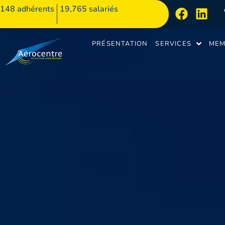
148
adhérents
19,765 salariés
PRÉSENTATION
SERVICES
MEM