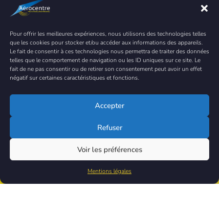
Pour offrir les meilleures expériences, nous utilisons des technologies telles
que les cookies pour stocker et/ou accéder aux informations des appareils.
Le fait de consentir à ces technologies nous permettra de traiter des données
telles que le comportement de navigation ou les ID uniques sur ce site. Le
fait de ne pas consentir ou de retirer son consentement peut avoir un effet
négatif sur certaines caractéristiques et fonctions.
Nos services vous
Accepter
intéressent ?
Rejoignez-nous
!
Refuser
Voir les préférences
Je souhaite adhérer
Mentions légales
Bénéficiez de -50% lors de la première année