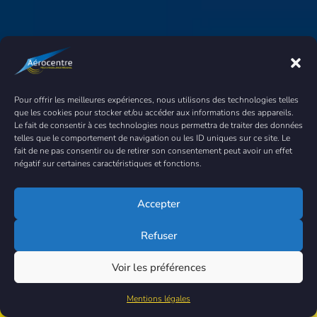
Pour offrir les meilleures expériences, nous utilisons des technologies telles
que les cookies pour stocker et/ou accéder aux informations des appareils.
Le fait de consentir à ces technologies nous permettra de traiter des données
telles que le comportement de navigation ou les ID uniques sur ce site. Le
fait de ne pas consentir ou de retirer son consentement peut avoir un effet
négatif sur certaines caractéristiques et fonctions.
Nos services vous
intéressent ?
Rejoignez-nous
Accepter
!
Refuser
Voir les préférences
Je souhaite adhérer
Mentions légales
Bénéficiez de -50% lors de la première année