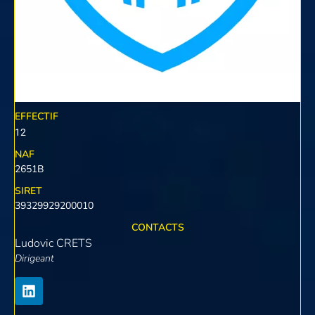
EFFECTIF
12
NAF
2651B
SIRET
39329929200010
CONTACTS
Ludovic CRETS
Dirigeant