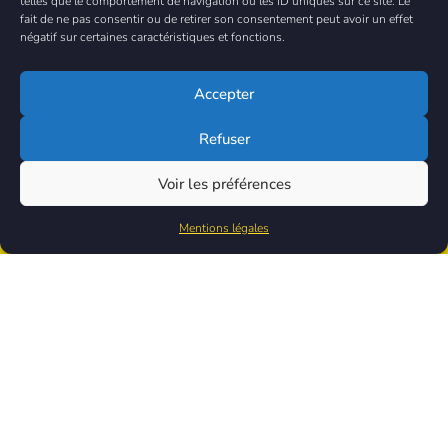
telles que le comportement de navigation ou les ID uniques sur ce site. Le
fait de ne pas consentir ou de retirer son consentement peut avoir un effet
négatif sur certaines caractéristiques et fonctions.
Accepter
Refuser
Voir les préférences
Nos services vous
intéressent ?
Rejoignez-nous
Mentions légales
!
Je souhaite adhérer
Bénéficiez de -50% lors de la première année